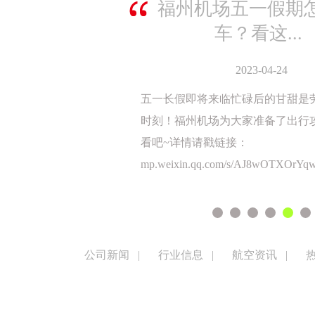
福州=曼谷廊曼启航
出行新添航线
2023-04-24
为进一步满足旅客往来中泰，为两
和旅游出行提供更加便捷的出行方
计划于4月26日起开通由九元航空
谷廊曼航线，首航航班福州始发往返价
起（不含税）。更多详情请戳链接
mp.weixin.qq.com/s/bEGmxbk4MGe
公司新闻
|
行业信息
|
航空资讯
|