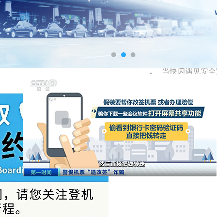
安全乘机 平安
机”主题宣传活
福州市委书记郭
福州机场东京航
福州机场五一假
福州=曼谷廊曼
当快闪遇见安全