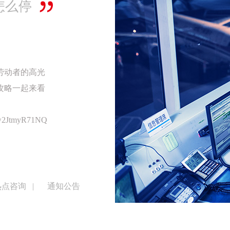
 两地
地的商务沟通
式，福州机场
执飞的福州=曼
格仅¥1399
：
-nwcOzcQaug
热点咨询
|
通知公告