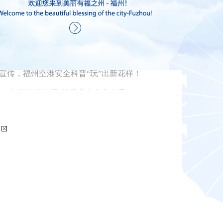
出行|福州空港开展“携带充电宝安全乘
动
宁宁、市长吴贤德调研机场二期工程
线加密至每周六班
期怎么停车？看这篇就够啦！
启航 两地出行新添航线
宣传，福州空港安全科普“玩”出新花样！